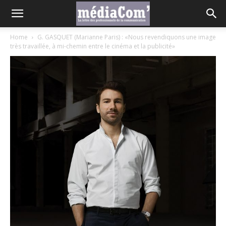
Home
G. GASQUET (Marianne Paris) : «Nous revendiquons une image
très travaillée, à mi-chemin entre le cinéma et la publicité»