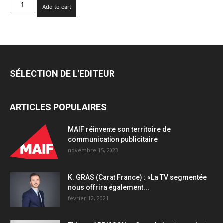
G.
Add to cart
GASQUET
(Marianne
Paris)
:
«Nous
revendiquons
SÉLECTION DE L'EDITEUR
une
image
très
ARTICLES POPULAIRES
travaillée,
à
mi-
MAIF réinvente son territoire de
chemin
communication publicitaire
entre
novembre 15, 2023
le
cinéma
K. GRAS (Carat France) : «La TV segmentée
et
nous offrira également...
la
février 12, 2021
publicité»
quantity