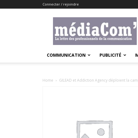
Connecter / rejoindre
Lemediacom
COMMUNICATION
PUBLICITÉ
Home
GILEAD et Addiction Agency déploient la cam