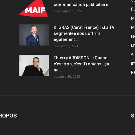
communication publicitaire
Pu
novembre 15, 2023
Ma
M
K. GRAS (Carat France) : «La TV
segmentée nous offrira
N
également...
En
février 12, 2021
A 
Thierry ARDISSON : «Quand
In
c’est trop, c’est Tropico» : ça
ne...
Ré
octobre 20, 2023
PROPOS
S