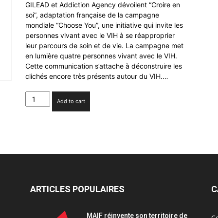
GILEAD et Addiction Agency dévoilent “Croire en
soi”, adaptation française de la campagne
mondiale “Choose You”, une initiative qui invite les
personnes vivant avec le VIH à se réapproprier
leur parcours de soin et de vie. La campagne met
en lumière quatre personnes vivant avec le VIH.
Cette communication s’attache à déconstruire les
clichés encore très présents autour du VIH.…
GILEAD
Add to cart
et
Addiction
Agency
déploient
la
campagne
“Croire
en
soi”
ARTICLES POPULAIRES
C
quantity
MAIF réinvente son territoire de
C