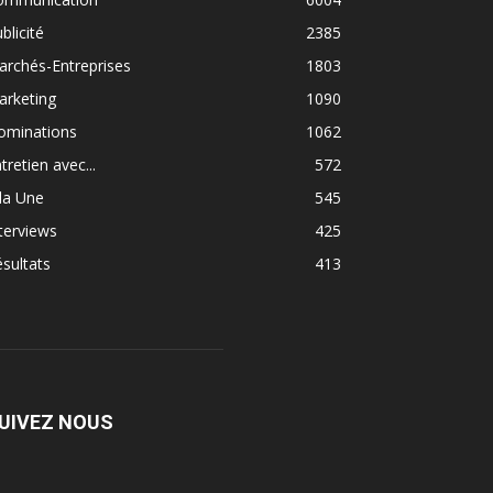
blicité
2385
rchés-Entreprises
1803
arketing
1090
ominations
1062
tretien avec...
572
la Une
545
terviews
425
sultats
413
UIVEZ NOUS