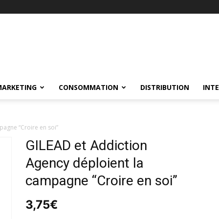
MARKETING
CONSOMMATION
DISTRIBUTION
INT
pagne “Croire en soi”
GILEAD et Addiction
Agency déploient la
campagne “Croire en soi”
3,75
€