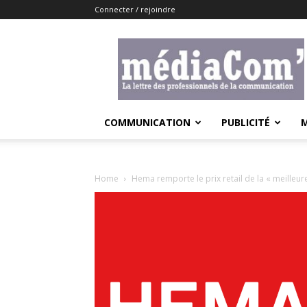
Connecter / rejoindre
Lemediacom
COMMUNICATION
PUBLICITÉ
Home
Hema remporte le prix retail de la « meilleure