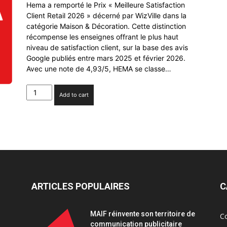
Hema a remporté le Prix « Meilleure Satisfaction
Client Retail 2026 » décerné par WizVille dans la
catégorie Maison & Décoration. Cette distinction
récompense les enseignes offrant le plus haut
niveau de satisfaction client, sur la base des avis
Google publiés entre mars 2025 et février 2026.
Avec une note de 4,93/5, HEMA se classe…
Hema
Add to cart
remporte
le
prix
retail
de
la
"meilleure
satisfaction
client"
ARTICLES POPULAIRES
C
2026
quantity
MAIF réinvente son territoire de
C
communication publicitaire