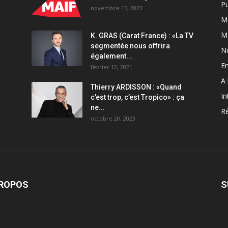
Pu
novembre 15, 2023
Ma
M
K. GRAS (Carat France) : «La TV
segmentée nous offrira
N
également...
En
février 12, 2021
A 
Thierry ARDISSON : «Quand
In
c’est trop, c’est Tropico» : ça
ne...
Ré
octobre 20, 2023
PROPOS
S