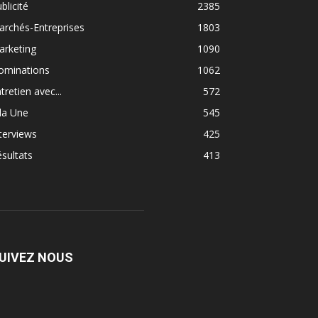
blicité
2385
rchés-Entreprises
1803
arketing
1090
ominations
1062
tretien avec...
572
la Une
545
terviews
425
sultats
413
UIVEZ NOUS