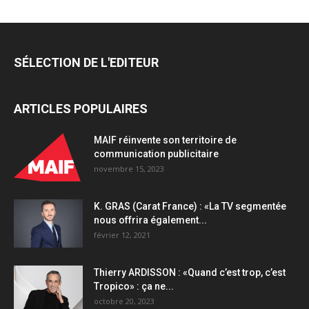
pour
la
première
fois
SÉLECTION DE L'EDITEUR
en
télévision
avec
ARTICLES POPULAIRES
All
Response
Media
MAIF réinvente son territoire de
quantity
communication publicitaire
novembre 15, 2023
K. GRAS (Carat France) : «La TV segmentée
nous offrira également...
février 12, 2021
Thierry ARDISSON : «Quand c’est trop, c’est
Tropico» : ça ne...
octobre 20, 2023