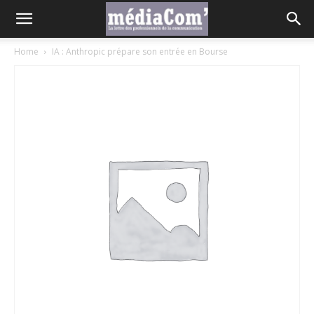
Home
IA : Anthropic prépare son entrée en Bourse