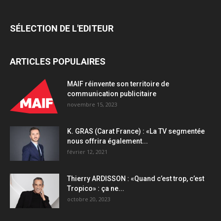
entrée
en
SÉLECTION DE L'EDITEUR
Bourse
quantity
ARTICLES POPULAIRES
MAIF réinvente son territoire de
communication publicitaire
novembre 15, 2023
K. GRAS (Carat France) : «La TV segmentée
nous offrira également...
février 12, 2021
Thierry ARDISSON : «Quand c’est trop, c’est
Tropico» : ça ne...
octobre 20, 2023