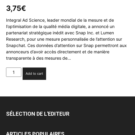
3,75
€
Integral Ad Science, leader mondial de la mesure et de
l’optimisation de la qualité média digitale, a annoncé un
partenariat stratégique inédit avec Snap Inc. et Lumen
Research, pour une mesure personnalisée de l’attention sur
Snapchat. Ces données d’attention sur Snap permettront aux
annonceurs d’avoir accès directement et de manière
transparente à des mesures de…
IAS
Add to cart
lance
la
toute
première
solution
de
SÉLECTION DE L'EDITEUR
mesure
de
l'attention
ARTICLES POPULAIRES
sur