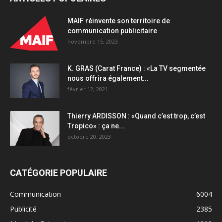
Snapchat
quantity
MAIF réinvente son territoire de
communication publicitaire
novembre 15, 2023
K. GRAS (Carat France) : «La TV segmentée
nous offrira également...
février 12, 2021
Thierry ARDISSON : «Quand c’est trop, c’est
Tropico» : ça ne...
octobre 20, 2023
CATÉGORIE POPULAIRE
Communication
6004
Publicité
2385