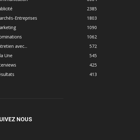
blicité
2385
rchés-Entreprises
1803
arketing
1090
ominations
1062
tretien avec...
572
la Une
545
terviews
425
sultats
413
UIVEZ NOUS