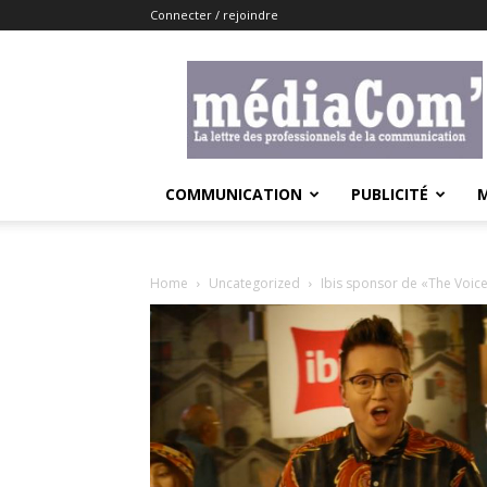
Connecter / rejoindre
Lemediacom
COMMUNICATION
PUBLICITÉ
Home
Uncategorized
Ibis sponsor de «The Voice,