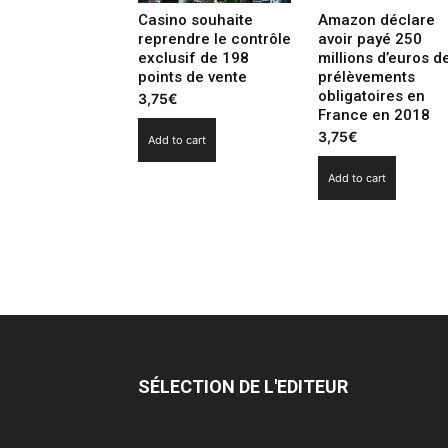
Casino souhaite
Amazon déclare
reprendre le contrôle
avoir payé 250
exclusif de 198
millions d’euros d
points de vente
prélèvements
obligatoires en
3,75
€
France en 2018
3,75
€
Add to cart
Add to cart
SÉLECTION DE L'EDITEUR