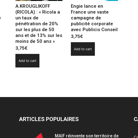
A.KROUGLIKOFF
Engie lance en
(RICOLA) : « Ricola a
France une vaste
e
un taux de
campagne de
pénétration de 20%
publicité corporate
sur les plus de 50
avec Publicis Conseil
ans et de 13% sur les
3,75
€
moins de 50 ans »
3,75
€
Add to cart
Add to cart
ARTICLES POPULAIRES
C
MAIF réinvente son territoire de
C