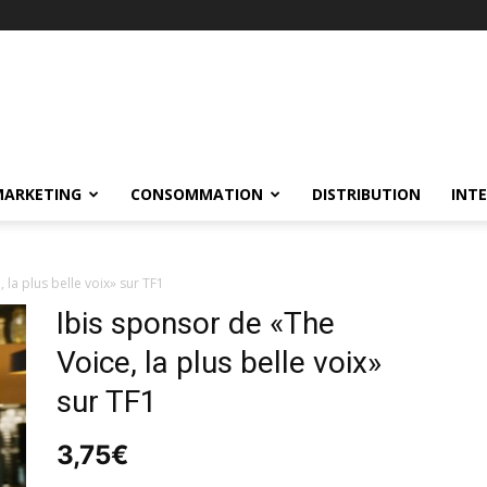
MARKETING
CONSOMMATION
DISTRIBUTION
INT
 la plus belle voix» sur TF1
Ibis sponsor de «The
Voice, la plus belle voix»
sur TF1
3,75
€