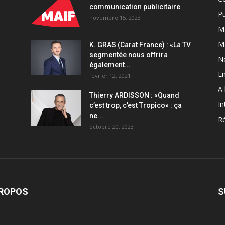
communication publicitaire
Pu
novembre 15, 2023
Ma
M
K. GRAS (Carat France) : «La TV
segmentée nous offrira
N
également...
En
février 12, 2021
A 
Thierry ARDISSON : «Quand
In
c’est trop, c’est Tropico» : ça
ne...
Ré
octobre 20, 2023
PROPOS
S