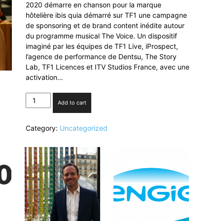
2020 démarre en chanson pour la marque
hôtelière ibis quia démarré sur TF1 une campagne
de sponsoring et de brand content inédite autour
du programme musical The Voice. Un dispositif
imaginé par les équipes de TF1 Live, iProspect,
l’agence de performance de Dentsu, The Story
Lab, TF1 Licences et ITV Studios France, avec une
activation…
Ibis
Add to cart
sponsor
de
Category:
Uncategorized
«The
Voice,
la
plus
belle
voix»
sur
TF1
quantity