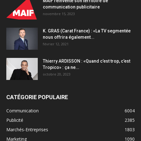
MAIF réinvente son territoire de
communication publicitaire
novembre 15, 2023
K. GRAS (Carat France) : «La TV segmentée
nous offrira également...
février 12, 2021
Thierry ARDISSON : «Quand c’est trop, c’est
Tropico» : ça ne...
octobre 20, 2023
CATÉGORIE POPULAIRE
Communication
6004
Publicité
2385
Marchés-Entreprises
1803
Marketing
1090