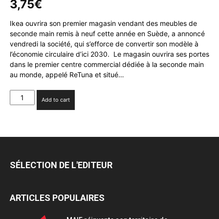
3,75
€
Ikea ouvrira son premier magasin vendant des meubles de
seconde main remis à neuf cette année en Suède, a annoncé
vendredi la société, qui s’efforce de convertir son modèle à
l’économie circulaire d’ici 2030. Le magasin ouvrira ses portes
dans le premier centre commercial dédiée à la seconde main
au monde, appelé ReTuna et situé…
Ikea
Add to cart
ouvre
en
Suède
son
premier
magasin
SÉLECTION DE L'EDITEUR
d’articles
de
seconde
ARTICLES POPULAIRES
main
quantity