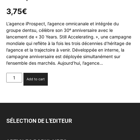
3,75
€
L’agence iProspect, l’agence omnicanale et intégrée du
groupe dentsu, célèbre son 30ᵉ anniversaire avec le
lancement de « 30 Years. Still Accelerating. », une campagne
mondiale qui reflète à la fois les trois décennies d’héritage de
l’agence et la trajectoire à venir. Développée en interne, la
campagne anniversaire est déployée simultanément sur
l’ensemble des marchés. Aujourd’hui, l’agence…
iProspect
Add to cart
célèbre
ses
30
ans
quantity
SÉLECTION DE L'EDITEUR