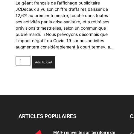
Le géant français de l’affichage publicitaire
JCDecaux a vu son chiffre d’affaires baisser de
12,6% au premier trimestre, touché dans toutes
ses activités par la crise sanitaire, et a retiré ses
prévisions trimestrielles, selon un communiqué
publié mardi. «Nous prévoyons désormais que
l’impact négatif du Covid-19 sur nos activités
augmentera considérablement à court terme», a…
JCDecaux
Add to cart
:
chiffre
d’affaires
en
baisse
de
12,6%
au
1er
ARTICLES POPULAIRES
C
trimestre
quantity
MAIF réinvente son territoire de
C