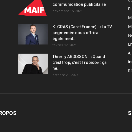
communication publicitaire
Pu
novembre 15, 2023
Ma
M
K. GRAS (Carat France) : «La TV
segmentée nous offrira
N
également...
En
février 12, 2021
A 
Thierry ARDISSON : «Quand
In
c’est trop, c’est Tropico» : ça
ne...
Ré
octobre 20, 2023
PROPOS
S