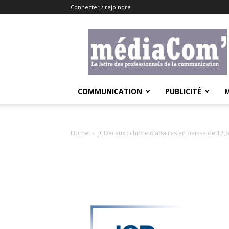
Connecter / rejoindre
Lemediacom
COMMUNICATION
PUBLICITÉ
Home
JCDecaux : chiffre d’affaires en baisse de 12,