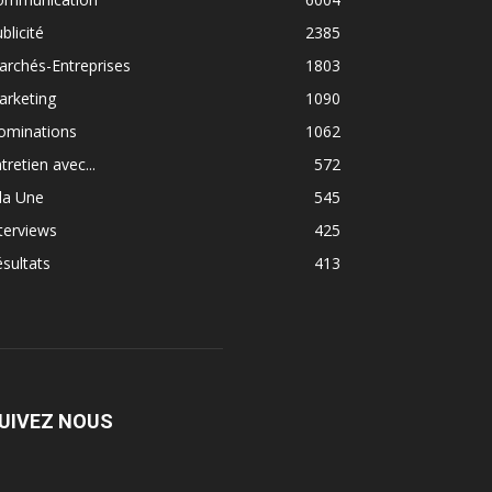
blicité
2385
rchés-Entreprises
1803
arketing
1090
ominations
1062
tretien avec...
572
la Une
545
terviews
425
sultats
413
UIVEZ NOUS