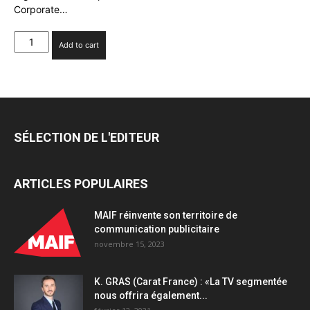
Corporate…
Jean-
Add to cart
Charles
Caboche
(BETC
Corporate)
:
«Cette
SÉLECTION DE L'EDITEUR
rentrée
est
l'occasion
ARTICLES POPULAIRES
de
créer
un
MAIF réinvente son territoire de
nouvel
communication publicitaire
élan
novembre 15, 2023
pour
2021»
K. GRAS (Carat France) : «La TV segmentée
quantity
nous offrira également...