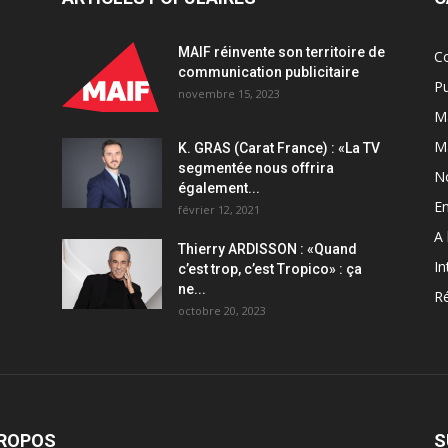
publicitaires
quantity
MAIF réinvente son territoire de
C
communication publicitaire
Pu
novembre 15, 2023
Ma
M
K. GRAS (Carat France) : «La TV
segmentée nous offrira
N
également...
En
février 12, 2021
A 
Thierry ARDISSON : «Quand
In
c’est trop, c’est Tropico» : ça
ne...
Ré
octobre 20, 2023
PROPOS
S