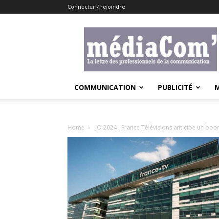
Connecter / rejoindre
Lemediacom
COMMUNICATION
PUBLICITÉ
Home
JO 2024 : France Télévisions anticipe un boo