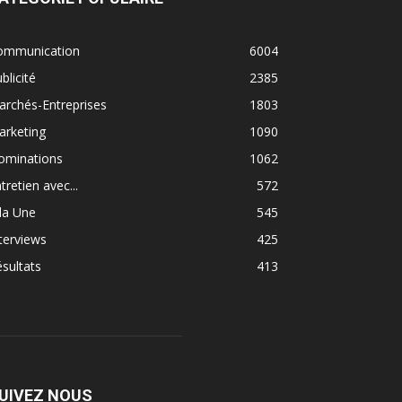
ommunication
6004
blicité
2385
rchés-Entreprises
1803
arketing
1090
ominations
1062
tretien avec...
572
la Une
545
terviews
425
sultats
413
UIVEZ NOUS