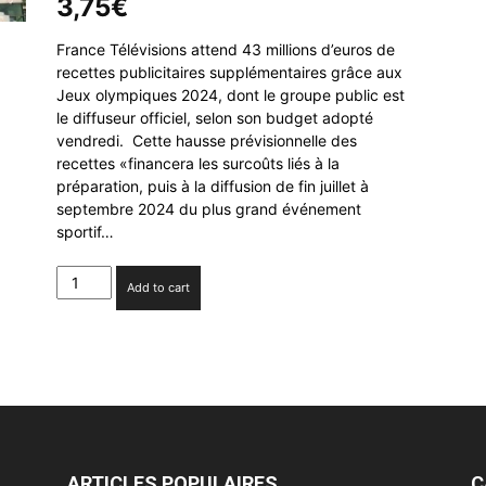
3,75
€
France Télévisions attend 43 millions d’euros de
recettes publicitaires supplémentaires grâce aux
Jeux olympiques 2024, dont le groupe public est
le diffuseur officiel, selon son budget adopté
vendredi. Cette hausse prévisionnelle des
recettes «financera les surcoûts liés à la
préparation, puis à la diffusion de fin juillet à
septembre 2024 du plus grand événement
sportif…
JO
Add to cart
2024
:
France
Télévisions
anticipe
un
boom
des
recettes
ARTICLES POPULAIRES
C