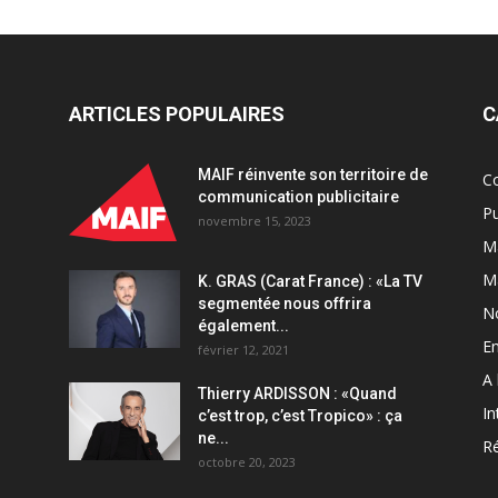
Berthod,
Directeur
exécutif
Communication,
et
ARTICLES POPULAIRES
C
de
Jean
MAIF réinvente son territoire de
C
Ghedira,
communication publicitaire
Directeur
Pu
novembre 15, 2023
exécutif
Ma
Marketing
et
M
K. GRAS (Carat France) : «La TV
Nouvelles
segmentée nous offrira
N
Mobilités
également...
quantity
En
février 12, 2021
A 
Thierry ARDISSON : «Quand
In
c’est trop, c’est Tropico» : ça
ne...
Ré
octobre 20, 2023