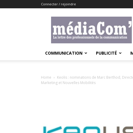
Connecter / rejoindre
Lemediacom
COMMUNICATION
PUBLICITÉ
Home
Keolis : nominations de Marc Berthod, Directe
Marketing et Nouvelles Mobilités