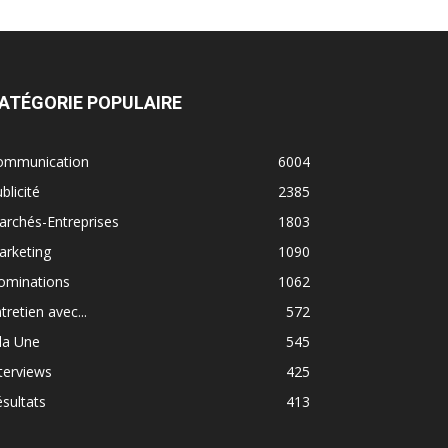
ATÉGORIE POPULAIRE
ommunication
6004
blicité
2385
rchés-Entreprises
1803
arketing
1090
ominations
1062
tretien avec...
572
la Une
545
terviews
425
sultats
413