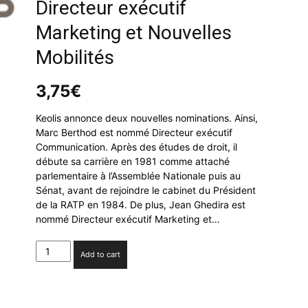
Directeur exécutif
Marketing et Nouvelles
Mobilités
3,75
€
Keolis annonce deux nouvelles nominations. Ainsi,
Marc Berthod est nommé Directeur exécutif
Communication. Après des études de droit, il
débute sa carrière en 1981 comme attaché
parlementaire à l’Assemblée Nationale puis au
Sénat, avant de rejoindre le cabinet du Président
de la RATP en 1984. De plus, Jean Ghedira est
nommé Directeur exécutif Marketing et…
Keolis
Add to cart
:
nominations
de
Marc