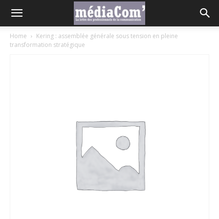
Home
Kering : assemblée générale sous tension en pleine
transformation stratégique