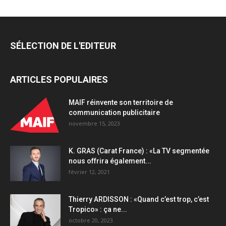
générale
sous
tension
en
SÉLECTION DE L'EDITEUR
pleine
transformation
stratégique
ARTICLES POPULAIRES
quantity
MAIF réinvente son territoire de
communication publicitaire
novembre 15, 2023
K. GRAS (Carat France) : «La TV segmentée
nous offrira également...
février 12, 2021
Thierry ARDISSON : «Quand c’est trop, c’est
Tropico» : ça ne...
octobre 20, 2023