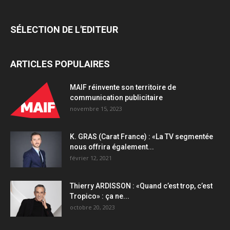
de
Lyon
SÉLECTION DE L'EDITEUR
et
Gare
du
ARTICLES POPULAIRES
Nord
quantity
MAIF réinvente son territoire de
communication publicitaire
novembre 15, 2023
K. GRAS (Carat France) : «La TV segmentée
nous offrira également...
février 12, 2021
Thierry ARDISSON : «Quand c’est trop, c’est
Tropico» : ça ne...
octobre 20, 2023