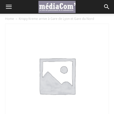
Home
Krispy Kreme arrive à Gare de Lyon et Gare du Nord