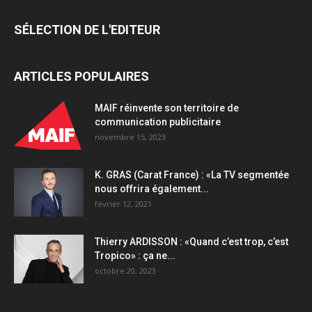
concept
signature
SÉLECTION DE L'EDITEUR
: le
Krispy
On
ARTICLES POPULAIRES
Top
quantity
MAIF réinvente son territoire de
communication publicitaire
novembre 15, 2023
K. GRAS (Carat France) : «La TV segmentée
nous offrira également...
février 12, 2021
Thierry ARDISSON : «Quand c’est trop, c’est
Tropico» : ça ne...
octobre 20, 2023