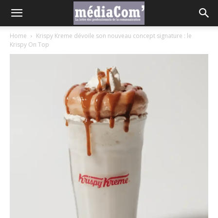
Home
Krispy Kreme dévoile son nouveau concept signature : le
Krispy On Top