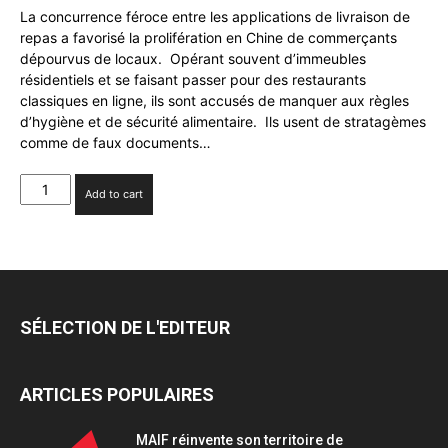
La concurrence féroce entre les applications de livraison de
repas a favorisé la prolifération en Chine de commerçants
dépourvus de locaux. Opérant souvent d’immeubles
résidentiels et se faisant passer pour des restaurants
classiques en ligne, ils sont accusés de manquer aux règles
d’hygiène et de sécurité alimentaire. Ils usent de stratagèmes
comme de faux documents…
La
Add to cart
Chine
serre
la
vis
sur
les
SÉLECTION DE L'EDITEUR
restaurants
«fantômes»
quantity
ARTICLES POPULAIRES
MAIF réinvente son territoire de