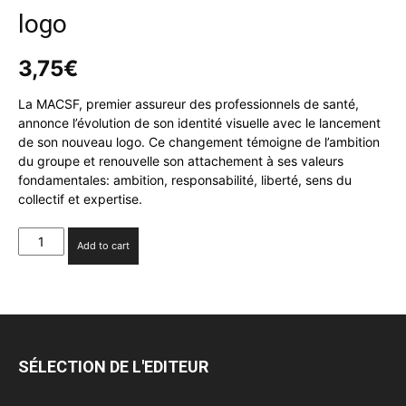
logo
3,75
€
La MACSF, premier assureur des professionnels de santé,
annonce l’évolution de son identité visuelle avec le lancement
de son nouveau logo. Ce changement témoigne de l’ambition
du groupe et renouvelle son attachement à ses valeurs
fondamentales: ambition, responsabilité, liberté, sens du
collectif et expertise.
La
Add to cart
MACSF
dévoile
un
nouveau
logo
quantity
SÉLECTION DE L'EDITEUR