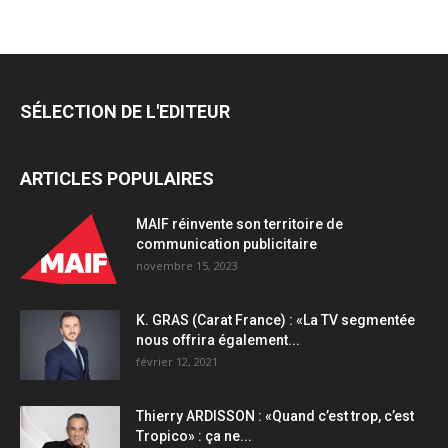
taille
dans
ses
effectifs
pour
SÉLECTION DE L'EDITEUR
relancer
sa
croissance
ARTICLES POPULAIRES
quantity
MAIF réinvente son territoire de
communication publicitaire
novembre 15, 2023
K. GRAS (Carat France) : «La TV segmentée
nous offrira également...
février 12, 2021
Thierry ARDISSON : «Quand c’est trop, c’est
Tropico» : ça ne...