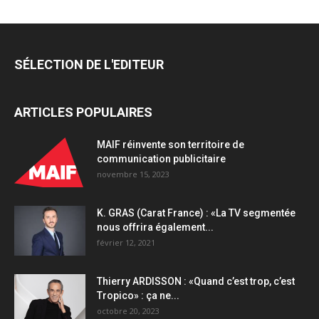
Qilibri
accélère
son
développement
SÉLECTION DE L'EDITEUR
en
lançant
une
ARTICLES POPULAIRES
campagne
de
recrutement
MAIF réinvente son territoire de
quantity
communication publicitaire
novembre 15, 2023
K. GRAS (Carat France) : «La TV segmentée
nous offrira également...
février 12, 2021
Thierry ARDISSON : «Quand c’est trop, c’est
Tropico» : ça ne...
octobre 20, 2023