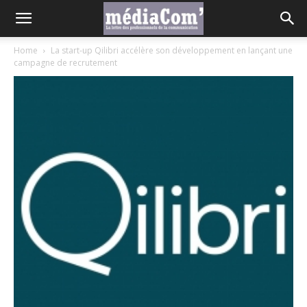
Home
La start-up Qilibri accélère son développement en lançant une
campagne de recrutement