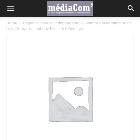
Home
L’agence créative indépendante R2 annonce la nomination de
Leila Domas en tant que Directrice Générale