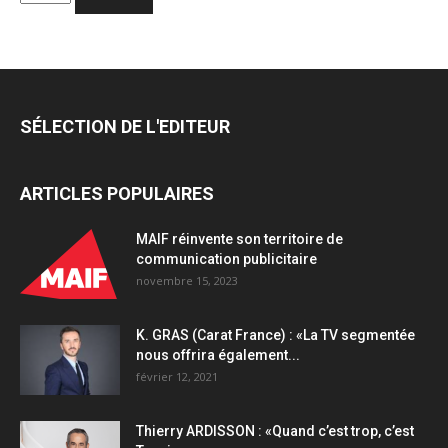
créative
indépendante
R2
annonce
la
nomination
SÉLECTION DE L'EDITEUR
de
Leila
Domas
ARTICLES POPULAIRES
en
tant
que
MAIF réinvente son territoire de
Directrice
communication publicitaire
Générale
novembre 15, 2023
quantity
K. GRAS (Carat France) : «La TV segmentée
nous offrira également...
février 12, 2021
Thierry ARDISSON : «Quand c’est trop, c’est