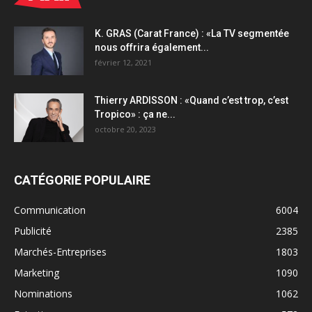
K. GRAS (Carat France) : «La TV segmentée
nous offrira également...
février 12, 2021
Thierry ARDISSON : «Quand c’est trop, c’est
Tropico» : ça ne...
octobre 20, 2023
CATÉGORIE POPULAIRE
Communication
6004
Publicité
2385
Marchés-Entreprises
1803
Marketing
1090
Nominations
1062