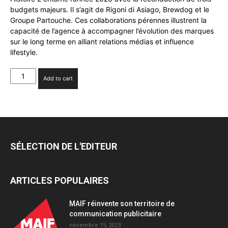
budgets majeurs. Il s’agit de Rigoni di Asiago, Brewdog et le
Groupe Partouche. Ces collaborations pérennes illustrent la
capacité de l’agence à accompagner l’évolution des marques
sur le long terme en alliant relations médias et influence
lifestyle.
L’agence
Add to cart
Histoire
2
annonce
une
reconduction
de
SÉLECTION DE L'EDITEUR
trois
budgets
majeurs
ARTICLES POPULAIRES
quantity
MAIF réinvente son territoire de
communication publicitaire
novembre 15, 2023