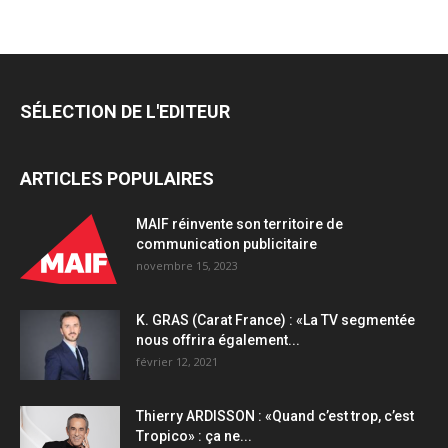
2
annonce
une
reconduction
de
SÉLECTION DE L'EDITEUR
trois
budgets
majeurs
ARTICLES POPULAIRES
quantity
MAIF réinvente son territoire de
communication publicitaire
novembre 15, 2023
K. GRAS (Carat France) : «La TV segmentée
nous offrira également...
février 12, 2021
Thierry ARDISSON : «Quand c’est trop, c’est
Tropico» : ça ne...