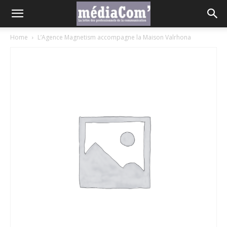
Home
L’Agence Magnetism accompagne la Maison Valrhona