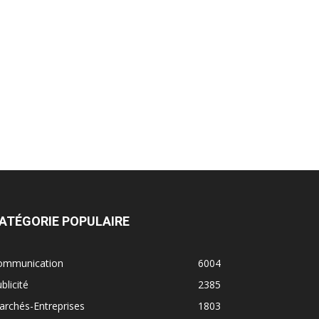
ATÉGORIE POPULAIRE
ommunication
6004
blicité
2385
rchés-Entreprises
1803