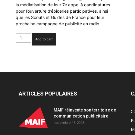
la médiatisation de leur 7e appel à candidatures
pour l’ouverture d’épiceries participatives, ainsi
que les Scouts et Guides de France pour leur
prochaine campagne de publicité en radio.
L'agence
Add to cart
Mlle
Pitch
signe
deux
nouveaux
budgets
quantity
ARTICLES POPULAIRES
C
MAIF réinvente son territoire de
C
communication publicitaire
Pu
novembre 15, 2023
Ma