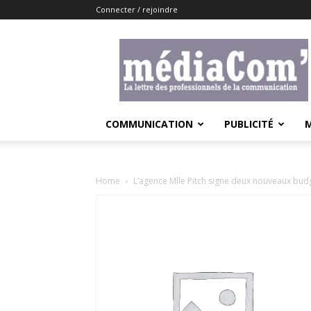
Connecter / rejoindre
Lemediacom
COMMUNICATION
PUBLICITÉ
Home
L’agence Mlle Pitch signe deux nouveaux bud