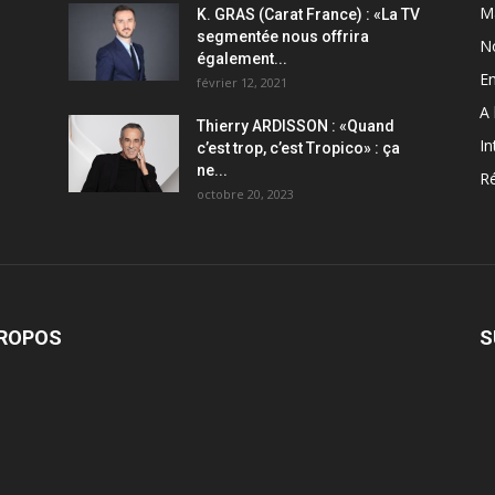
M
K. GRAS (Carat France) : «La TV
segmentée nous offrira
N
également...
En
février 12, 2021
A 
Thierry ARDISSON : «Quand
In
c’est trop, c’est Tropico» : ça
ne...
Ré
octobre 20, 2023
PROPOS
S