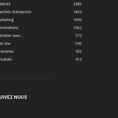
blicité
2385
rchés-Entreprises
1803
arketing
1090
ominations
1062
tretien avec...
572
la Une
545
terviews
425
sultats
413
UIVEZ NOUS