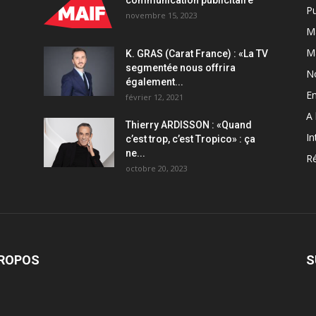
communication publicitaire
Pu
novembre 15, 2023
Ma
M
K. GRAS (Carat France) : «La TV
segmentée nous offrira
N
également...
En
février 12, 2021
A 
Thierry ARDISSON : «Quand
In
c’est trop, c’est Tropico» : ça
ne...
Ré
octobre 20, 2023
PROPOS
S