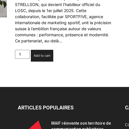
STRELLSON, qui devient l’habilleur officiel du
LOSC, depuis le 1er juillet 2025. Cette
collaboration, facilitée par SPORTFIVE, agence
internationale de marketing sportif, unit la précision
suisse à l’ambition française autour de valeurs
communes : performance, présence et modernité.
Ce partenariat, au-delà…
Le
Add to cart
LOSC
signe
avec
la
marque
STRELLSON
quantity
ARTICLES POPULAIRES
C
MAIF réinvente son territoire de
C