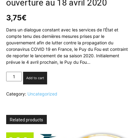
ouverture au 18 avril 2020
3,75
€
Dans un dialogue constant avec les services de l’État et
compte tenu des dernières mesures prises par le
gouvernement afin de lutter contre la propagation du
coronavirus COVID 19 en France, le Puy du Fou est contraint
de reporter le lancement de sa saison 2020. Initialement
prévue le 4 avril prochain, le Puy du Fou…
Le
Add to cart
puy
du
Category:
Uncategorized
Fou
reporte
son
ouverture
au
Related products
18
avril