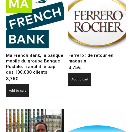
2020
quantity
Ma French Bank, la banque
Ferrero : de retour en
mobile du groupe Banque
magasin
Postale, franchit le cap
3,75
€
des 100.000 clients
3,75
€
Add to cart
Add to cart