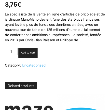
3,75
€
Le spécialiste de la vente en ligne d’articles de bricolage et de
jardinage ManoMano devient l’une des start-ups françaises
ayant levé le plus de fonds ces dernières années, avec un
nouveau tour de table de 125 millions d’euros qui lui permet
de conforter ses ambitions européennes. La société, fondée
en 2013 par Chris- tian Raisson et Philippe de…
Le
Add to cart
site
ManoMano
Category:
Uncategorized
lève
125
millions
d’euros
quantity
Related products