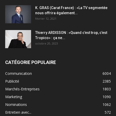
K. GRAS (Carat France) : «La TV segmentée
nous offrira également...
février 12, 2021
Thierry ARDISSON : «Quand c’est trop, c’est
Tropico» : ça ne...
octobre 20, 2023
CATÉGORIE POPULAIRE
Communication
6004
Publicité
2385
Marchés-Entreprises
1803
Marketing
1090
Nominations
1062
Entretien avec...
572