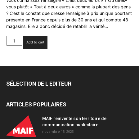
Vous connaissez l’enseigne « C’est deux euros » ? Ou dites-
vous plutôt « Tout à deux euros » comme la plupart des gens
? C’est le constat que dresse l’enseigne à prix unique pourtant
présente en France depuis plus de 30 ans et qui compte 48
magasins. Elle a donc décidé de rétablir la vérité…
L’enseigne
Add to cart
C’est
deux
euros
signe
une
campagne
SÉLECTION DE L'EDITEUR
décalée
quantity
ARTICLES POPULAIRES
MAIF réinvente son territoire de
communication publicitaire
novembre 15, 2023