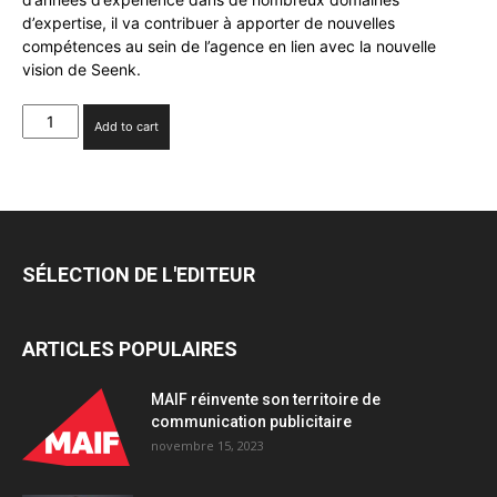
d’expertise, il va contribuer à apporter de nouvelles
compétences au sein de l’agence en lien avec la nouvelle
vision de Seenk.
Lionel
Add to cart
Causse
:
nouveau
Directeur
de
la
SÉLECTION DE L'EDITEUR
Création
de
l’agence
ARTICLES POPULAIRES
Seenk
quantity
MAIF réinvente son territoire de
communication publicitaire
novembre 15, 2023