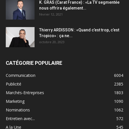
K. GRAS (Carat France) : «La TV segmentée
nous offrira également...
février 12, 2021
Thierry ARDISSON : «Quand c’est trop, c’est
Tropico» : ça ne...
octobre 20, 2023
CATÉGORIE POPULAIRE
Communication
6004
Publicité
2385
Marchés-Entreprises
1803
Marketing
1090
Nominations
1062
Entretien avec...
572
A la Une
545