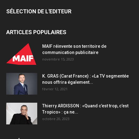
la
SÉLECTION DE L'EDITEUR
Nuit
des
Rois
ARTICLES POPULAIRES
2026
quantity
MAIF réinvente son territoire de
communication publicitaire
novembre 15, 2023
K. GRAS (Carat France) : «La TV segmentée
nous offrira également...
février 12, 2021
Thierry ARDISSON : «Quand c’est trop, c’est
Tropico» : ça ne...
octobre 20, 2023