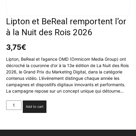
Lipton et BeReal remportent l’or
à la Nuit des Rois 2026
3,75
€
Lipton, BeReal et l’agence OMD (Omnicom Media Group) ont
décroché la couronne d’or à la 13e édition de La Nuit des Rois
2026, le Grand Prix du Marketing Digital, dans la catégorie
contenus vidéo. L’événement distingue chaque année les
campagnes et dispositifs digitaux innovants et performants.
La campagne repose sur un concept unique qui détourne…
Lipton
Add to cart
et
BeReal
remportent
l’or
à