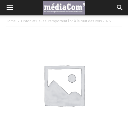
Home
Lipton et BeReal remportent l’or à la Nuit des Rois 2026