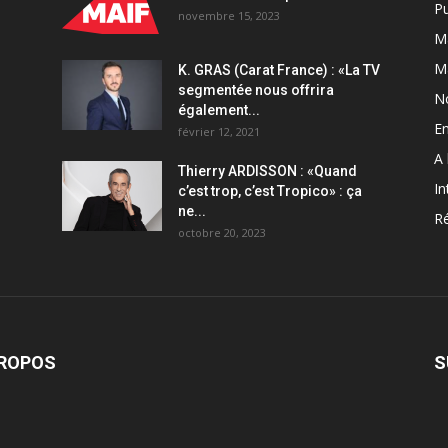
Pu
novembre 15, 2023
Ma
M
K. GRAS (Carat France) : «La TV
segmentée nous offrira
N
également...
En
février 12, 2021
A 
Thierry ARDISSON : «Quand
In
c’est trop, c’est Tropico» : ça
ne...
Ré
octobre 20, 2023
PROPOS
S