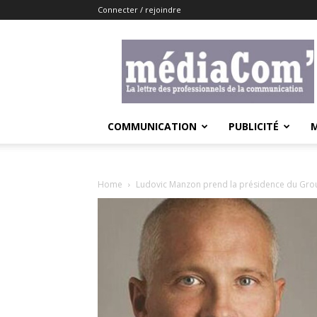
Connecter / rejoindre
Lemediacom
COMMUNICATION
PUBLICITÉ
Home
Ludovic Manzon prend la présidence du Gro