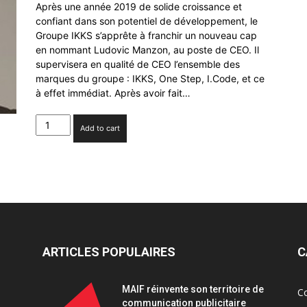
Après une année 2019 de solide croissance et
confiant dans son potentiel de développement, le
Groupe IKKS s’apprête à franchir un nouveau cap
en nommant Ludovic Manzon, au poste de CEO. Il
supervisera en qualité de CEO l’ensemble des
marques du groupe : IKKS, One Step, I.Code, et ce
à effet immédiat. Après avoir fait…
Ludovic
Add to cart
Manzon
prend
la
présidence
du
Groupe
IKKS
quantity
ARTICLES POPULAIRES
C
MAIF réinvente son territoire de
C
communication publicitaire