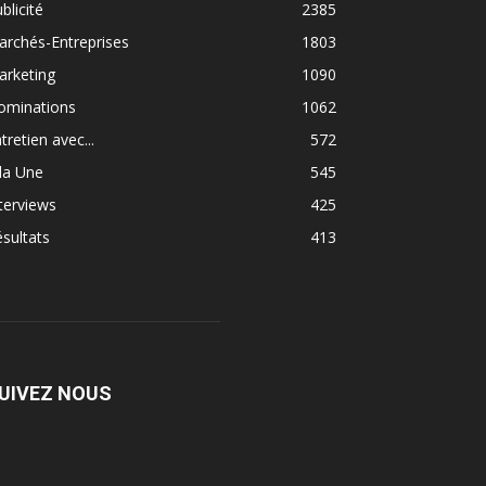
blicité
2385
rchés-Entreprises
1803
arketing
1090
ominations
1062
tretien avec...
572
la Une
545
terviews
425
sultats
413
UIVEZ NOUS