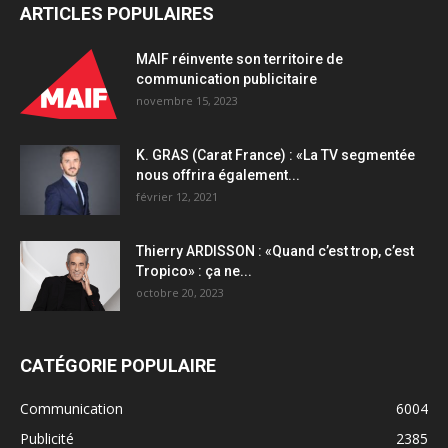
ARTICLES POPULAIRES
solution
de
décision
MAIF réinvente son territoire de
publicitaire
communication publicitaire
unifiée
novembre 15, 2023
de
FreeWheel
K. GRAS (Carat France) : «La TV segmentée
quantity
nous offrira également...
février 12, 2021
Thierry ARDISSON : «Quand c’est trop, c’est
Tropico» : ça ne...
octobre 20, 2023
CATÉGORIE POPULAIRE
Communication
6004
Publicité
2385