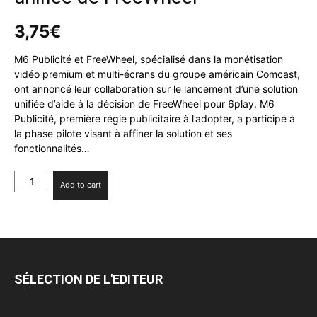
3,75
€
M6 Publicité et FreeWheel, spécialisé dans la monétisation
vidéo premium et multi-écrans du groupe américain Comcast,
ont annoncé leur collaboration sur le lancement d’une solution
unifiée d’aide à la décision de FreeWheel pour 6play. M6
Publicité, première régie publicitaire à l’adopter, a participé à
la phase pilote visant à affiner la solution et ses
fonctionnalités…
M6
Add to cart
Publicité
est
le
premier
partenaire
européen
SÉLECTION DE L'EDITEUR
à
adopter
la