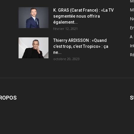
Ma
M
K. GRAS (Carat France) : «La TV
segmentée nous offrira
N
également...
En
février 12, 2021
A 
Thierry ARDISSON : «Quand
In
c’est trop, c’est Tropico» : ça
ne...
Ré
octobre 20, 2023
PROPOS
S