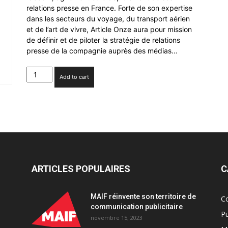
relations presse en France. Forte de son expertise
dans les secteurs du voyage, du transport aérien
et de l’art de vivre, Article Onze aura pour mission
de définir et de piloter la stratégie de relations
presse de la compagnie auprès des médias…
Malaysia
Add to cart
Airlines
choisit
l’agence
Article
Onze
quantity
ARTICLES POPULAIRES
C
MAIF réinvente son territoire de
C
communication publicitaire
Pu
novembre 15, 2023