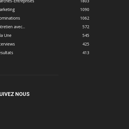
rchés-Entreprises
1803
arketing
1090
ominations
1062
tretien avec...
572
la Une
545
terviews
425
sultats
413
UIVEZ NOUS