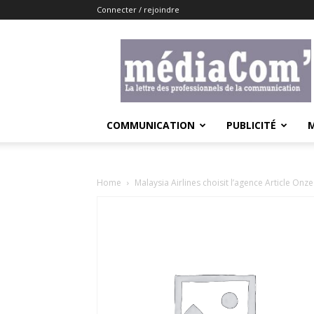
Connecter / rejoindre
Lemediacom
COMMUNICATION
PUBLICITÉ
Home
Malaysia Airlines choisit l’agence Article Onze