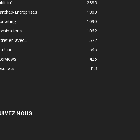
blicité
2385
rchés-Entreprises
1803
arketing
1090
ominations
1062
tretien avec...
572
la Une
545
terviews
425
sultats
413
UIVEZ NOUS