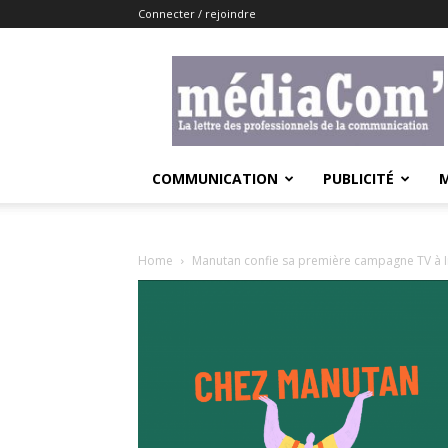
Connecter / rejoindre
Lemediacom
COMMUNICATION
PUBLICITÉ
Home
Manutan confie sa première campagne TV à I