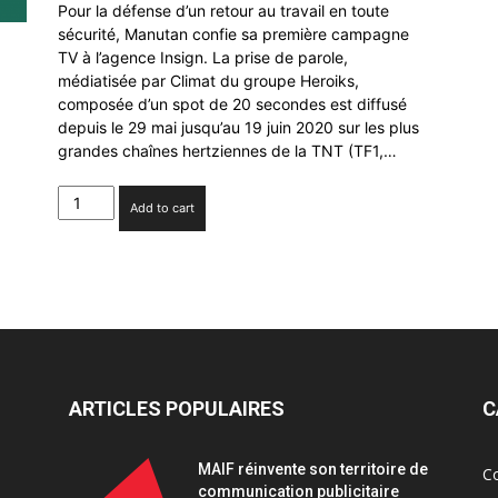
Pour la défense d’un retour au travail en toute
sécurité, Manutan confie sa première campagne
TV à l’agence Insign. La prise de parole,
médiatisée par Climat du groupe Heroiks,
composée d’un spot de 20 secondes est diffusé
depuis le 29 mai jusqu’au 19 juin 2020 sur les plus
grandes chaînes hertziennes de la TNT (TF1,…
Manutan
Add to cart
confie
sa
première
campagne
TV
à
Insign
quantity
ARTICLES POPULAIRES
C
MAIF réinvente son territoire de
C
communication publicitaire