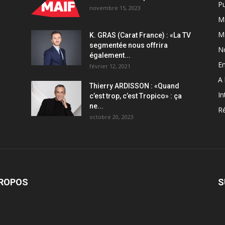
Pu
novembre 15, 2023
Ma
M
K. GRAS (Carat France) : «La TV
segmentée nous offrira
N
également...
En
février 12, 2021
A 
Thierry ARDISSON : «Quand
In
c’est trop, c’est Tropico» : ça
ne...
Ré
octobre 20, 2023
PROPOS
S