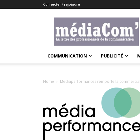
Connecter / rejoindre
Lemediacom
COMMUNICATION
PUBLICITÉ
Home
Médiaperformances remporte la commerciali