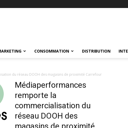
MARKETING
CONSOMMATION
DISTRIBUTION
INT
sation du réseau DOOH des magasins de proximité Carrefour
Médiaperformances
remporte la
commercialisation du
réseau DOOH des
magasins de proximité