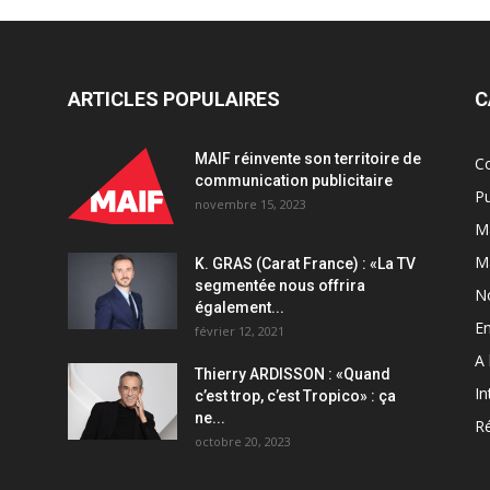
réseau
DOOH
des
magasins
de
ARTICLES POPULAIRES
C
proximité
Carrefour
MAIF réinvente son territoire de
C
quantity
communication publicitaire
Pu
novembre 15, 2023
Ma
M
K. GRAS (Carat France) : «La TV
segmentée nous offrira
N
également...
En
février 12, 2021
A 
Thierry ARDISSON : «Quand
In
c’est trop, c’est Tropico» : ça
ne...
Ré
octobre 20, 2023