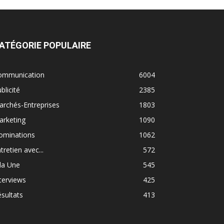
ATÉGORIE POPULAIRE
ommunication
6004
blicité
2385
rchés-Entreprises
1803
arketing
1090
ominations
1062
tretien avec...
572
la Une
545
terviews
425
sultats
413