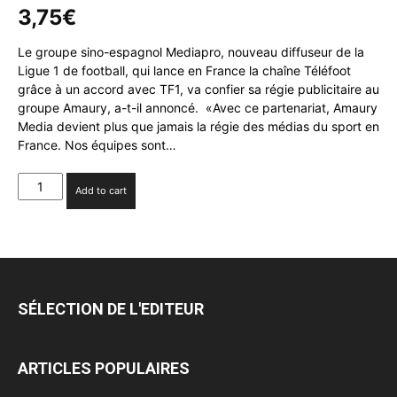
3,75
€
Le groupe sino-espagnol Mediapro, nouveau diffuseur de la
Ligue 1 de football, qui lance en France la chaîne Téléfoot
grâce à un accord avec TF1, va confier sa régie publicitaire au
groupe Amaury, a-t-il annoncé. «Avec ce partenariat, Amaury
Media devient plus que jamais la régie des médias du sport en
France. Nos équipes sont…
Mediapro
Add to cart
confit
sa
régie
pub
à
Amaury
SÉLECTION DE L'EDITEUR
quantity
ARTICLES POPULAIRES