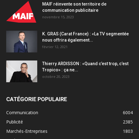
MAIF réinvente son territoire de
communication publicitaire
novembre 15, 2023
K. GRAS (Carat France) : «La TV segmentée
nous offrira également...
février 12, 2021
Thierry ARDISSON : «Quand c’est trop, c’est
Tropico» : ça ne...
octobre 20, 2023
CATÉGORIE POPULAIRE
Communication
6004
Publicité
2385
Marchés-Entreprises
1803