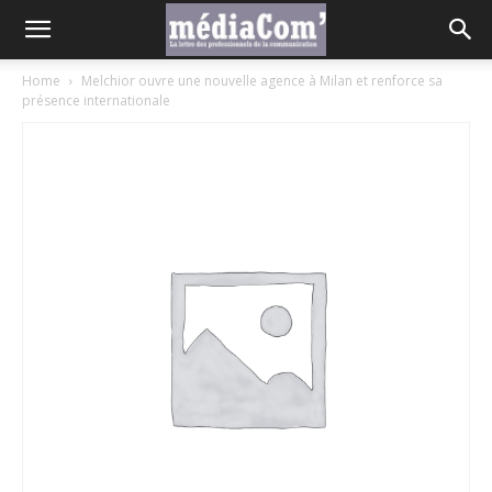
Home
Melchior ouvre une nouvelle agence à Milan et renforce sa
présence internationale