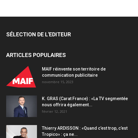
une
nouvelle
agence
à
Milan
SÉLECTION DE L'EDITEUR
et
renforce
sa
ARTICLES POPULAIRES
présence
internationale
quantity
MAIF réinvente son territoire de
communication publicitaire
novembre 15, 2023
K. GRAS (Carat France) : «La TV segmentée
nous offrira également...
février 12, 2021
Thierry ARDISSON : «Quand c’est trop, c’est
Tropico» : ça ne...