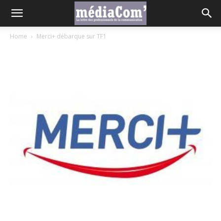
Home
Merci+ débarque sur TF1