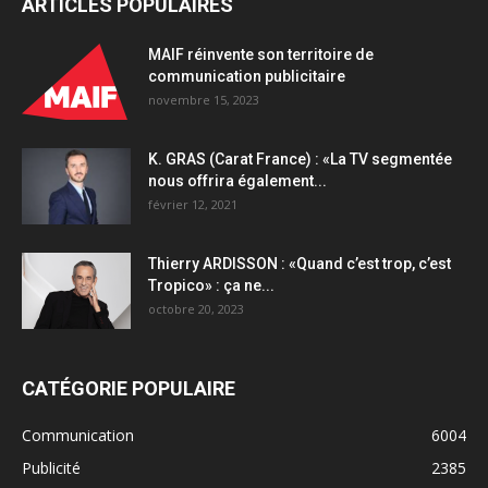
ARTICLES POPULAIRES
ans,
suite
à
MAIF réinvente son territoire de
un
communication publicitaire
bilan
novembre 15, 2023
positif
quantity
K. GRAS (Carat France) : «La TV segmentée
nous offrira également...
février 12, 2021
Thierry ARDISSON : «Quand c’est trop, c’est
Tropico» : ça ne...
octobre 20, 2023
CATÉGORIE POPULAIRE
Communication
6004
Publicité
2385