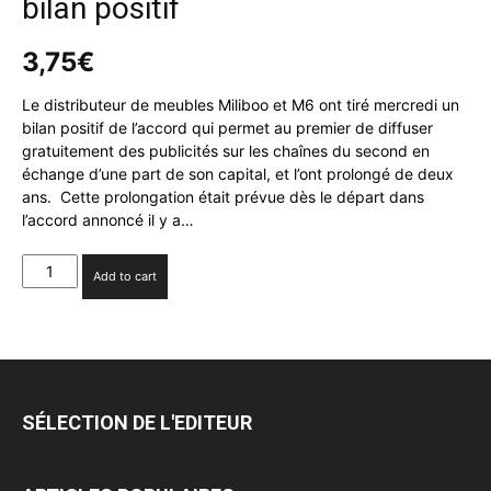
bilan positif
3,75
€
Le distributeur de meubles Miliboo et M6 ont tiré mercredi un
bilan positif de l’accord qui permet au premier de diffuser
gratuitement des publicités sur les chaînes du second en
échange d’une part de son capital, et l’ont prolongé de deux
ans. Cette prolongation était prévue dès le départ dans
l’accord annoncé il y a…
Miliboo
Add to cart
et
M6
:
leur
accord
est
SÉLECTION DE L'EDITEUR
prolongé
de
deux