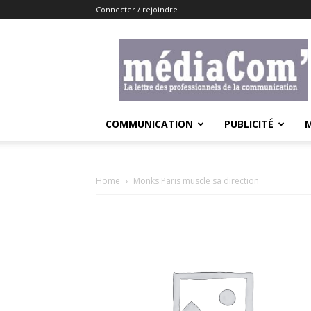
Connecter / rejoindre
Lemediacom
COMMUNICATION
PUBLICITÉ
Home
Monks.Paris muscle sa direction