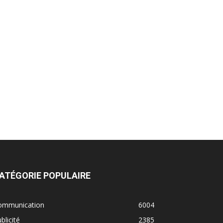
ATÉGORIE POPULAIRE
ommunication
6004
blicité
2385