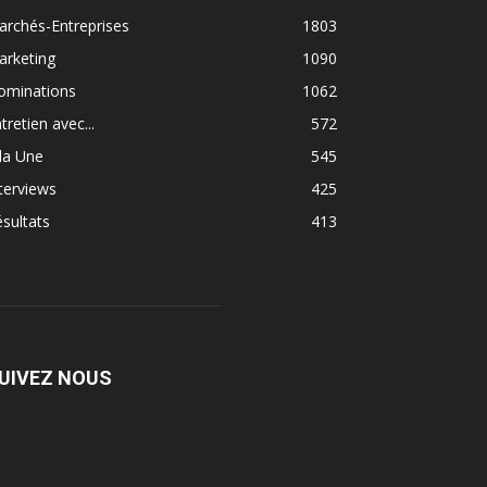
rchés-Entreprises
1803
arketing
1090
ominations
1062
tretien avec...
572
la Une
545
terviews
425
sultats
413
UIVEZ NOUS