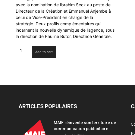
avec la nomination de Ibrahim Seck au poste de
Directeur de la Création et Emmanuel Anjembe à
celui de Vice-Président en charge de la
stratégie. Deux profils complémentaires qui
incarnent la nouvelle dynamique de l’agence, sous
la direction de Pauline Butor, Directrice Générale.
Monks.Paris
Add to cart
muscle
sa
direction
quantity
ARTICLES POPULAIRES
C
MAIF réinvente son territoire de
C
communication publicitaire
Pu