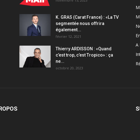
novembre 15, 2023
Ma
M
K. GRAS (Carat France) : «La TV
segmentée nous offrira
N
également...
En
février 12, 2021
A 
Thierry ARDISSON : «Quand
In
c’est trop, c’est Tropico» : ça
ne...
Ré
octobre 20, 2023
PROPOS
S