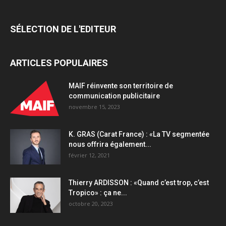
condamner
Spliiit
SÉLECTION DE L'EDITEUR
quantity
ARTICLES POPULAIRES
MAIF réinvente son territoire de
communication publicitaire
novembre 15, 2023
K. GRAS (Carat France) : «La TV segmentée
nous offrira également...
février 12, 2021
Thierry ARDISSON : «Quand c’est trop, c’est
Tropico» : ça ne...
octobre 20, 2023