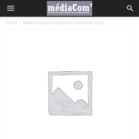
Home
Netflix, Disney et Apple font condamner Spliiit