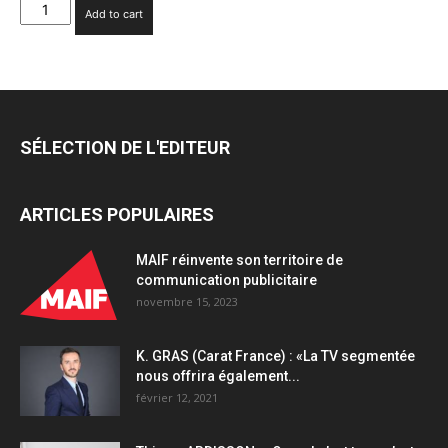
NetMedia
Add to cart
Group
annonce
le
lancement
d’une
offre
SÉLECTION DE L'EDITEUR
inédite dédiée
aux
fonds
ARTICLES POPULAIRES
d’investissement
quantity
MAIF réinvente son territoire de
communication publicitaire
novembre 15, 2023
K. GRAS (Carat France) : «La TV segmentée
nous offrira également...
février 12, 2021