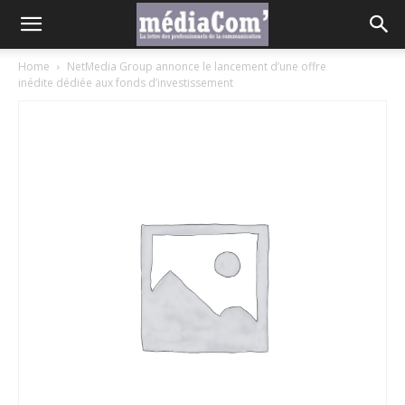
Home
NetMedia Group annonce le lancement d’une offre
inédite dédiée aux fonds d’investissement