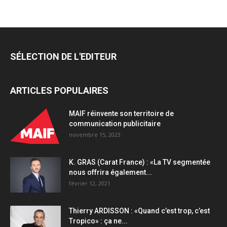
appel
à
Yext
pour
optimiser
SÉLECTION DE L'EDITEUR
son
référencement
local
ARTICLES POPULAIRES
quantity
MAIF réinvente son territoire de
communication publicitaire
novembre 15, 2023
K. GRAS (Carat France) : «La TV segmentée
nous offrira également...
février 12, 2021
Thierry ARDISSON : «Quand c’est trop, c’est
Tropico» : ça ne...