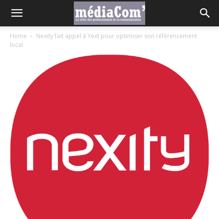
Home
Nexity fait appel à Yext pour optimiser son référencement
local