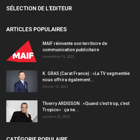
:
SÉLECTION DE L'EDITEUR
une
activation
à
ARTICLES POPULAIRES
l’échelle
européenne
pour
MAIF réinvente son territoire de
la
communication publicitaire
première
novembre 15, 2023
fois»
quantity
K. GRAS (Carat France) : «La TV segmentée
nous offrira également...
février 12, 2021
Thierry ARDISSON : «Quand c’est trop, c’est
Tropico» : ça ne...
octobre 20, 2023
CATÉGORIE POPULAIRE