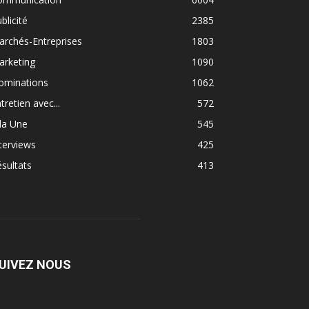
blicité
2385
rchés-Entreprises
1803
arketing
1090
ominations
1062
tretien avec...
572
la Une
545
terviews
425
sultats
413
UIVEZ NOUS