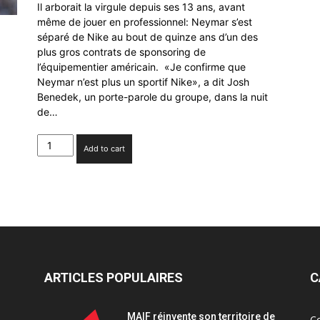
Il arborait la virgule depuis ses 13 ans, avant
même de jouer en professionnel: Neymar s’est
séparé de Nike au bout de quinze ans d’un des
plus gros contrats de sponsoring de
l’équipementier américain. «Je confirme que
Neymar n’est plus un sportif Nike», a dit Josh
Benedek, un porte-parole du groupe, dans la nuit
de…
Nike
Add to cart
et
Neymar
se
séparent
après
15
ans
de
collaboration
ARTICLES POPULAIRES
C
quantity
MAIF réinvente son territoire de
C