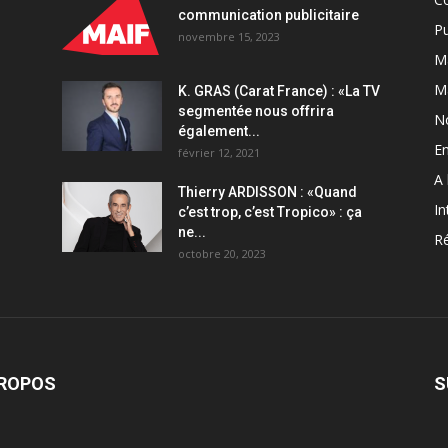
communication publicitaire
Pu
novembre 15, 2023
Ma
M
K. GRAS (Carat France) : «La TV
segmentée nous offrira
N
également...
En
février 12, 2021
A 
Thierry ARDISSON : «Quand
In
c’est trop, c’est Tropico» : ça
ne...
Ré
octobre 20, 2023
PROPOS
S