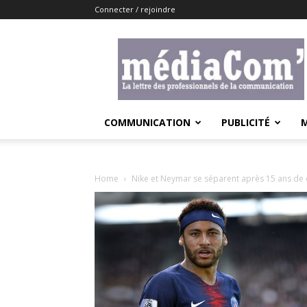
Connecter / rejoindre
Lemediacom
COMMUNICATION
PUBLICITÉ
Home
Nike et Neymar se séparent après 15 ans de 