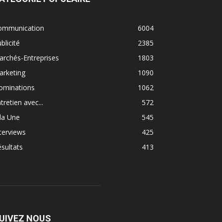
ommunication
6004
blicité
2385
rchés-Entreprises
1803
arketing
1090
ominations
1062
tretien avec...
572
la Une
545
terviews
425
sultats
413
UIVEZ NOUS