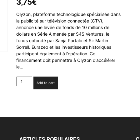
3,75
€
Olyzon, plateforme technologique spécialisée dans
la publicité sur télévision connectée (CTV),
annonce une levée de fonds de 10 millions de
dollars en Série A menée par S4S Ventures, le
fonds cofondé par Sanja Partalo et Sir Martin
Sorrell. Eurazeo et les investisseurs historiques
participent également à l’opération. Ce
financement doit permettre à Olyzon d’accélérer
le…
Olyzon
Add to cart
lève
10
millions
de
dollars
pour
devenir
le
cerveau
ARTICLES POPULAIRES
C