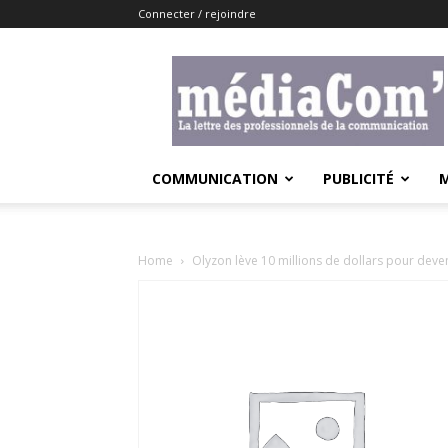
Connecter / rejoindre
Lemediacom
COMMUNICATION
PUBLICITÉ
Home
Olyzon lève 10 millions de dollars pour deveni