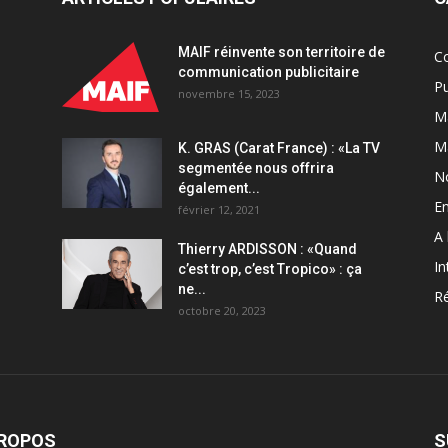
IA
de
MAIF réinvente son territoire de
C
la
communication publicitaire
publicité
Pu
novembre 15, 2023
TV
Ma
quantity
M
K. GRAS (Carat France) : «La TV
segmentée nous offrira
N
également...
En
février 12, 2021
A 
Thierry ARDISSON : «Quand
In
c’est trop, c’est Tropico» : ça
ne...
Ré
octobre 20, 2023
PROPOS
S