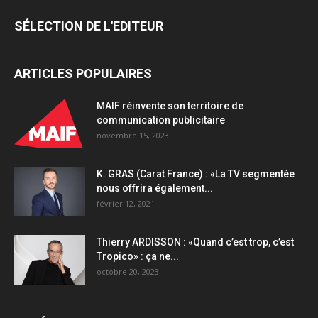
boutiques
SÉLECTION DE L'EDITEUR
en
Asie
quantity
ARTICLES POPULAIRES
MAIF réinvente son territoire de
communication publicitaire
novembre 15, 2023
K. GRAS (Carat France) : «La TV segmentée
nous offrira également...
février 12, 2021
Thierry ARDISSON : «Quand c’est trop, c’est
Tropico» : ça ne...
octobre 20, 2023