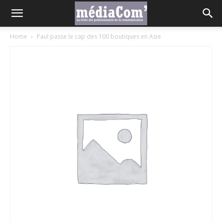
Home
Paul passe le cap des 100 boutiques en Asie