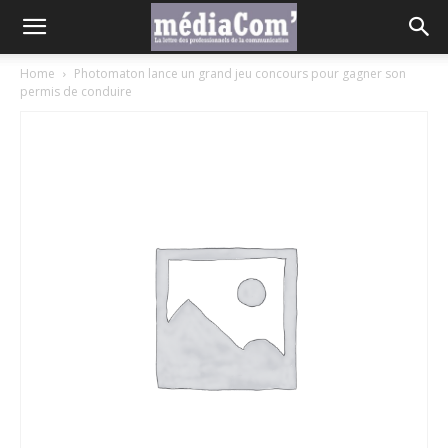
Home
Photomaton lance un grand jeu concours pour gagner son
permis de conduire