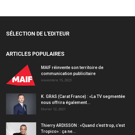
grand
jeu
concours
pour
gagner
SÉLECTION DE L'EDITEUR
son
permis
de
ARTICLES POPULAIRES
conduire
quantity
MAIF réinvente son territoire de
communication publicitaire
novembre 15, 2023
K. GRAS (Carat France) : «La TV segmentée
nous offrira également...
février 12, 2021
Thierry ARDISSON : «Quand c’est trop, c’est
Tropico» : ça ne...