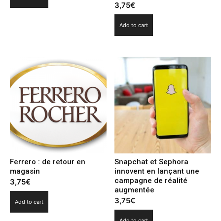
3,75
€
Add to cart
Ferrero : de retour en
Snapchat et Sephora
magasin
innovent en lançant une
campagne de réalité
3,75
€
augmentée
3,75
€
Add to cart
Add to cart