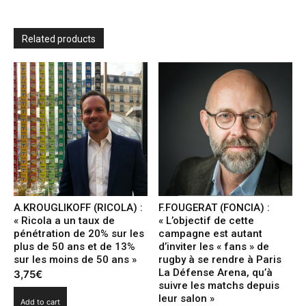
retour
à
la
Related products
rentabilité
dès
2021
quantity
A.KROUGLIKOFF (RICOLA) :
F.FOUGERAT (FONCIA) :
« Ricola a un taux de
« L’objectif de cette
pénétration de 20% sur les
campagne est autant
plus de 50 ans et de 13%
d’inviter les « fans » de
sur les moins de 50 ans »
rugby à se rendre à Paris
La Défense Arena, qu’à
3,75
€
suivre les matchs depuis
leur salon »
Add to cart